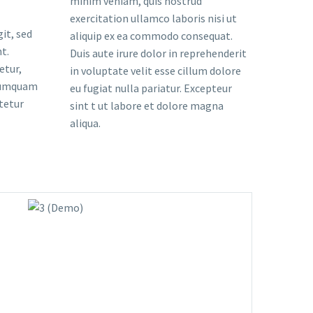
minim veniam, quis nostrud
exercitation ullamco laboris nisi ut
it, sed
aliquip ex ea commodo consequat.
t.
Duis aute irure dolor in reprehenderit
etur,
in voluptate velit esse cillum dolore
 numquam
eu fugiat nulla pariatur. Excepteur
tetur
sint t ut labore et dolore magna
aliqua.