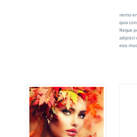
nemo eni
quia con
Neque po
adipisci
eius mod