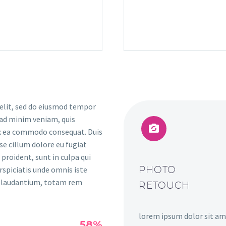
 elit, sed do eiusmod tempor
 ad minim veniam, quis


 ex ea commodo consequat. Duis
sse cillum dolore eu fugiat
proident, sunt in culpa qui
PHOTO
rspiciatis unde omnis iste
e laudantium, totam rem
RETOUCH
lorem ipsum dolor sit am
58%