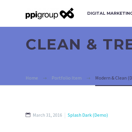
DIGITAL MARKETIN
CLEAN & T
Home
Portfolio Item
Modern & Clean (
March 31, 2016
Splash Dark (Demo)